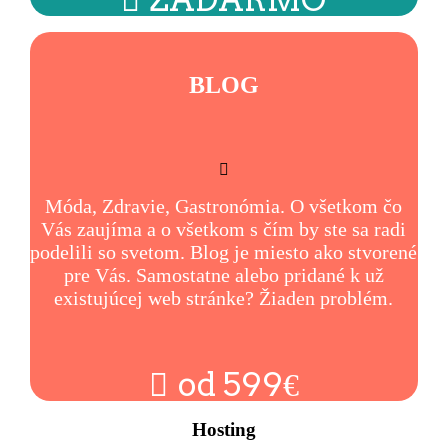
BLOG
Móda, Zdravie, Gastronómia. O všetkom čo
Vás zaujíma a o všetkom s čím by ste sa radi
podelili so svetom. Blog je miesto ako stvorené
pre Vás. Samostatne alebo pridané k už
existujúcej web stránke? Žiaden problém.
od 599€
Hosting