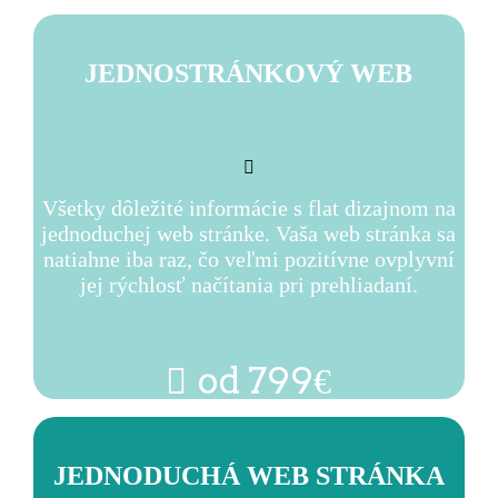
JEDNOSTRÁNKOVÝ WEB
Všetky dôležité informácie s flat dizajnom na
jednoduchej web stránke. Vaša web stránka sa
natiahne iba raz, čo veľmi pozitívne ovplyvní
jej rýchlosť načítania pri prehliadaní.
od 799€
JEDNODUCHÁ WEB STRÁNKA