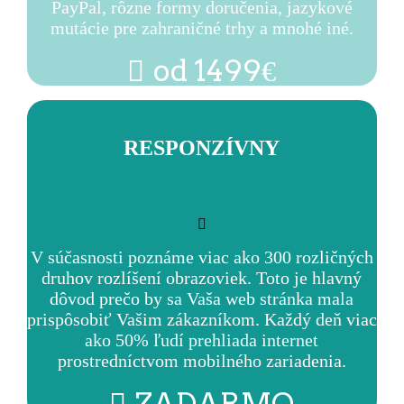
PayPal, rôzne formy doručenia, jazykové
mutácie pre zahraničné trhy a mnohé iné.
od 1499€
RESPONZÍVNY
V súčasnosti poznáme viac ako 300 rozličných
druhov rozlíšení obrazoviek. Toto je hlavný
dôvod prečo by sa Vaša web stránka mala
prispôsobiť Vašim zákazníkom. Každý deň viac
ako 50% ľudí prehliada internet
prostredníctvom mobilného zariadenia.
ZADARMO