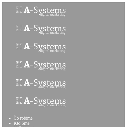
Čo robíme
Kto Sme