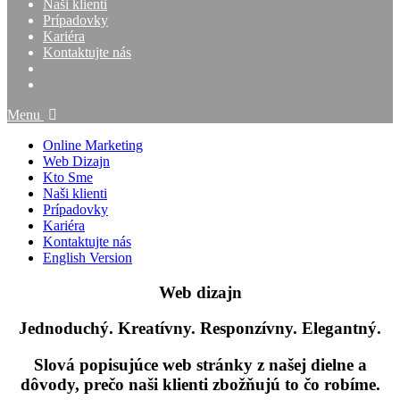
Naši klienti
Prípadovky
Kariéra
Kontaktujte nás
Menu
Online Marketing
Web Dizajn
Kto Sme
Naši klienti
Prípadovky
Kariéra
Kontaktujte nás
English Version
Web dizajn
Jednoduchý. Kreatívny. Responzívny. Elegantný.
Slová popisujúce web stránky z našej dielne a
dôvody, prečo naši klienti zbožňujú to čo robíme.