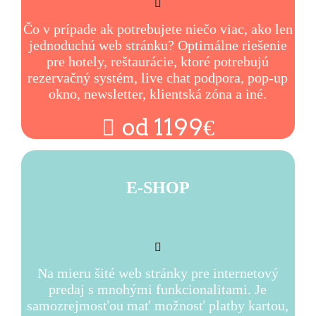
Čo v prípade ak potrebujete niečo viac, ako len
jednoduchú web stránku? Optimálne riešenie
pre hotely, reštaurácie, ktoré potrebujú
rezervačný systém, live chat podpora, pop-up
okno, newsletter, klientská zóna a iné.
od 1199€
E-SHOP
Na mieru šité web stránky pre internetový
predaj s mnohými funkcionalitami. Je
samozrejmosťou mať možnosť platby kartou,